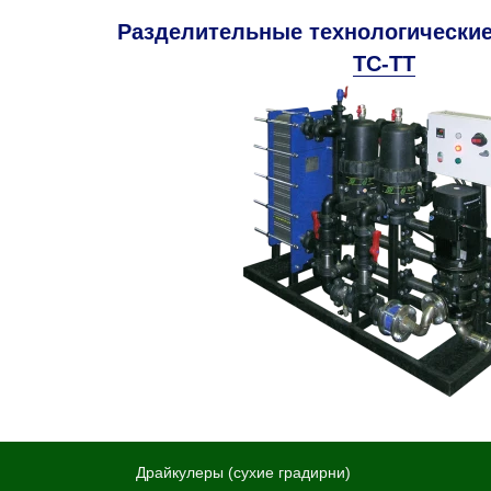
Разделительные технологически
TC-TT
Драйкулеры (сухие градирни)