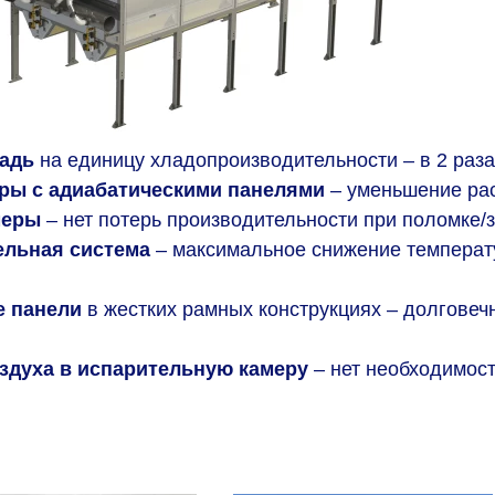
адь
на единицу хладопроизводительности – в 2 раза
ры с адиабатическими панелями
– уменьшение ра
меры
– нет потерь производительности при поломке/
льная система
– максимальное снижение темпера
е панели
в жестких рамных конструкциях – долговеч
здуха в испарительную камеру
– нет необходимос