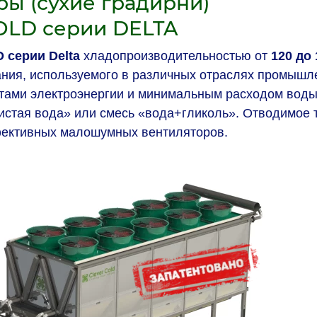
ры (сухие градирни)
OLD серии DELTA
 серии Delta
хладопроизводительностью от
120 до 
ания, используемого в различных отраслях промышл
тами электроэнергии и минимальным расходом воды
чистая вода» или смесь «вода+гликоль». Отводимое 
ективных малошумных вентиляторов.