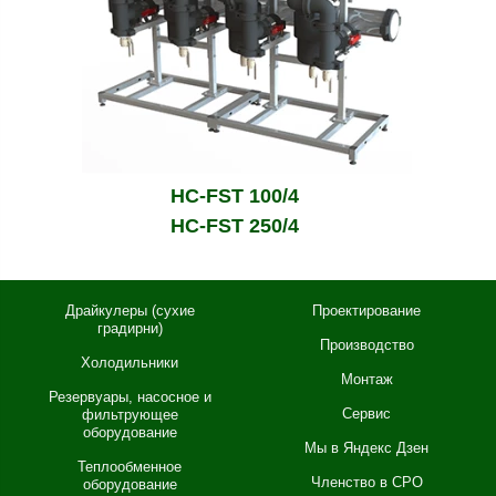
HC-FST 100/4
HC-FST 250/4
Драйкулеры (сухие
Проектирование
градирни)
Производство
Холодильники
Монтаж
Резервуары, насосное и
Сервис
фильтрующее
оборудование
Мы в Яндекс Дзен
Теплообменное
Членство в СРО
оборудование